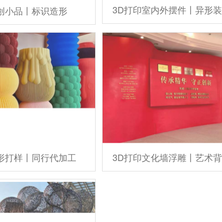
3D打印室内外摆件丨异形
创小品丨标识造形
模形打样丨同行代加工
3D打印文化墙浮雕丨艺术