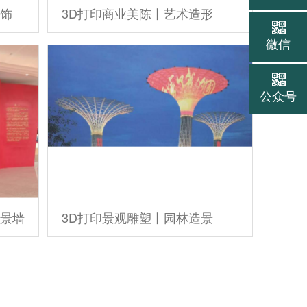
装饰
3D打印商业美陈丨艺术造形
微信
公众号
背景墙
3D打印景观雕塑丨园林造景