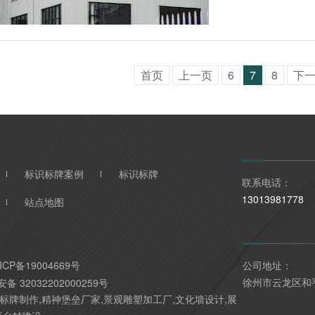
首页
上一页
6
7
8
下
标识标牌案例
标识标牌
联系电话：
13013981778
站点地图
ICP备19004669号
公司地址：
徐州市云龙区和
备 32032202000259号
标牌制作,精神堡垒厂家,景观雕塑加工厂,文化墙设计,展