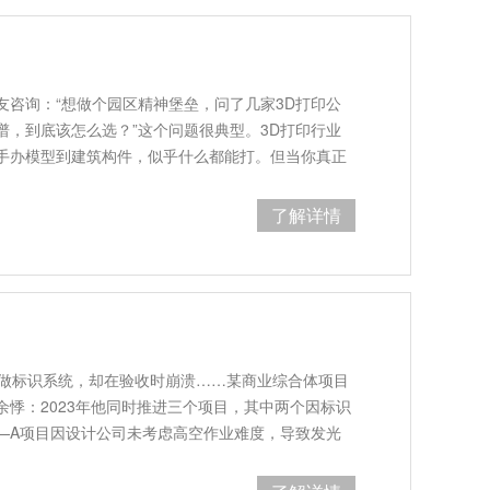
友咨询：“想做个园区精神堡垒，问了几家3D打印公
谱，到底该怎么选？”这个问题很典型。3D打印行业
手办模型到建筑构件，似乎什么都能打。但当你真正
了解详情
万做标识系统，却在验收时崩溃……某商业综合体项目
余悸：2023年他同时推进三个项目，其中两个因标识
—A项目因设计公司未考虑高空作业难度，导致发光