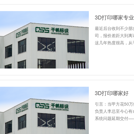
3D打印哪家专业
最近后台收到不少朋
司，报价差距大到离
这几年热度很高，从
需要…
3D打印哪家好
引言：当甲方花50
负责人李总至今心有
系统问题延期交付—
字…