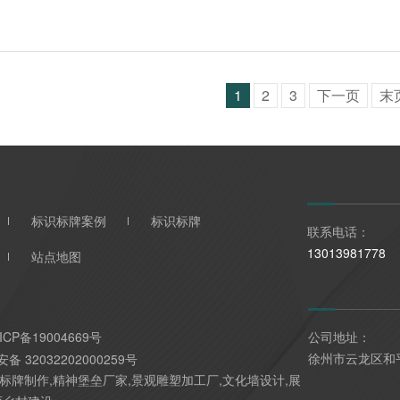
1
2
3
下一页
末
标识标牌案例
标识标牌
联系电话：
13013981778
站点地图
ICP备19004669号
公司地址：
徐州市云龙区和
备 32032202000259号
标牌制作,精神堡垒厂家,景观雕塑加工厂,文化墙设计,展