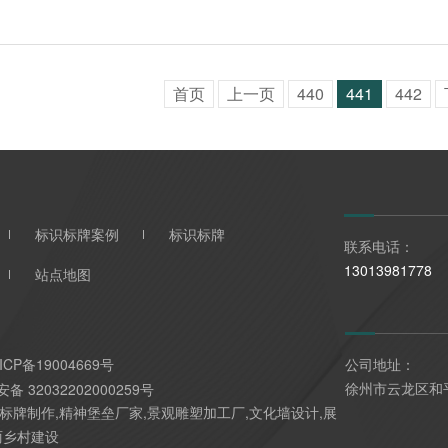
首页
上一页
440
441
442
标识标牌案例
标识标牌
联系电话：
13013981778
站点地图
ICP备19004669号
公司地址：
徐州市云龙区和
备 32032202000259号
标牌制作,精神堡垒厂家,景观雕塑加工厂,文化墙设计,展
丽乡村建设