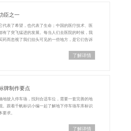
功臣之一
它代表了希望，也代表了生命；中国的医疗技术、医
都有了突飞猛进的发展。每当人们去医院的时候，我
买药而忽视了我们抬头可见的一些地方，是它们告诉
了解详情
标牌制作要点
确地驶入停车场，找到合适车位，需要一套完善的地
现。跟着千帆标识小编一起了解地下停车场车库标识
本要求。
了解详情